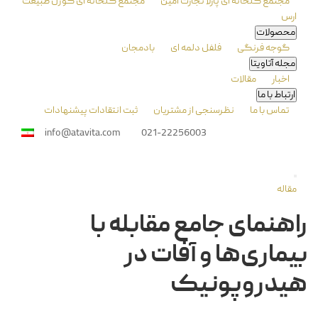
مجتمع گلخانه ای پارلا تجارت امین
مجتمع گلخانه ای گوزل طبیعت
ارس
محصولات
گوجه فرنگی
فلفل دلمه ای
بادمجان
مجله آتاویتا
اخبار
مقالات
ارتباط با ما
تماس با ما
نظرسنجی از مشتريان
ثبت انتقادات پيشنهادات
info@atavita.com
021-22256003
مقاله
راهنمای جامع مقابله با
بیماری‌ها و آفات در
هیدروپونیک