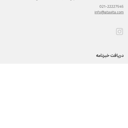
021-22227545
info@atavita.com
دریافت خبرنامه
اشتراک
محصولات
ما کجا هستیم؟
تماس با ما
بلاگ
تمامی حقوق برای آتاویتا محفوظ است.